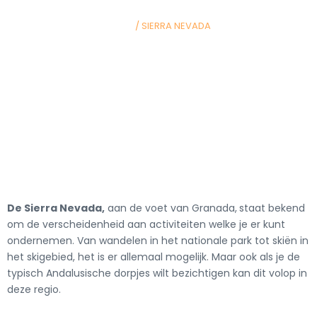
HOME
/ SIERRA NEVADA
De S
ierra
N
evada,
aan de voet van Granada,
staat bekend
om de verscheidenheid aan activiteiten welke je er kunt
ondernemen. Van wandelen in het nationale park tot skiën in
het skigebied, het is er allemaal mogelijk. Maar ook als je de
typisch Andalusische dorpjes wilt bezichtigen kan dit volop in
deze regio.